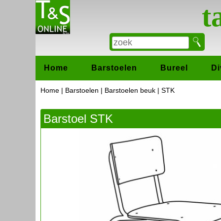
t
Home
Barstoelen
Bureel
Di
Home
|
Barstoelen
|
Barstoelen beuk
| STK
Barstoel STK