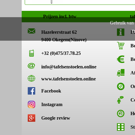
Prijzen incl. btw
ta
Gebruik van 
D
Hazeleerstraat 62
In
9400 Okegem(Ninove)
Be
+32 (0)475/37.78.25
Be
info@tafelsenstoelen.online
A
www.tafelsenstoelen.online
O
Facebook
C
Instagram
He
Google review
St