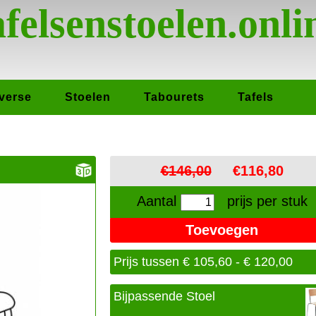
afelsenstoelen.onli
verse
Stoelen
Tabourets
Tafels
€146,00
€116,80
Aantal
prijs per stuk
Prijs tussen € 105,60 - € 120,00
Bijpassende Stoel