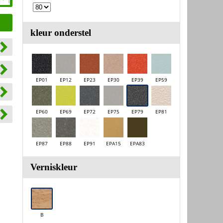
kleur onderstel
EP01
EP12
EP23
EP30
EP39
EP59
EP60
EP69
EP72
EP75
EP79
EP81
EP87
EP88
EP91
EPA15
EPA83
Verniskleur
B