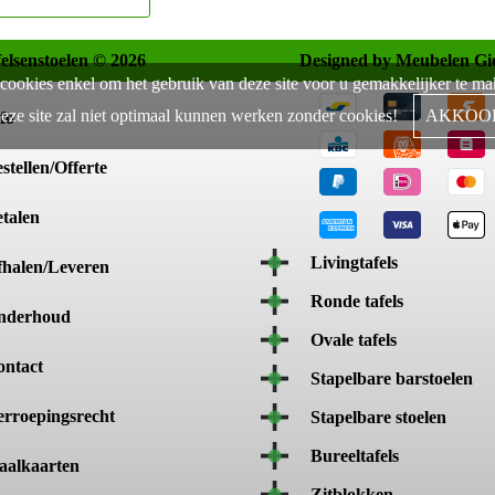
felsenstoelen © 2026
Designed by Meubelen Gi
cookies enkel om het gebruik van deze site voor u gemakkelijker te m
eze site zal niet optimaal kunnen werken zonder cookies!
AKKOO
fo
stellen/Offerte
talen
Livingtafels
fhalen/Leveren
Ronde tafels
nderhoud
Ovale tafels
ontact
Stapelbare barstoelen
rroepingsrecht
Stapelbare stoelen
Bureeltafels
aalkaarten
Zitblokken