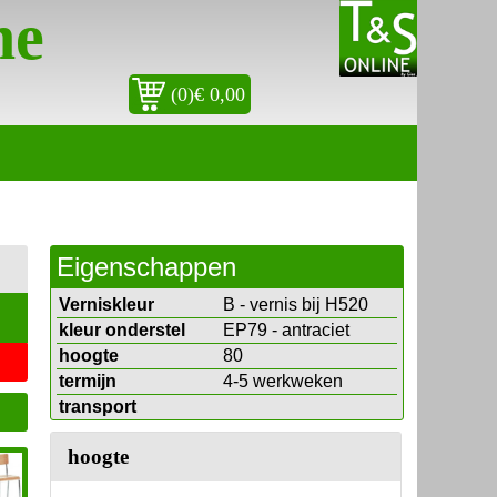
ne
(0)€ 0,00
Eigenschappen
Verniskleur
B - vernis bij H520
kleur onderstel
EP79 - antraciet
hoogte
80
termijn
4-5 werkweken
transport
hoogte