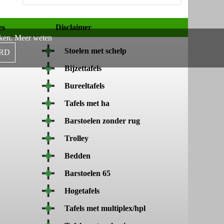
es
Disclaimer
aken.
Meer weten
Stoelen met schelp
RD
Bijzettafels
Bureeltafels
Tafels met ha
Barstoelen zonder rug
Trolley
Bedden
Barstoelen 65
Hogetafels
Tafels met multiplex/hpl