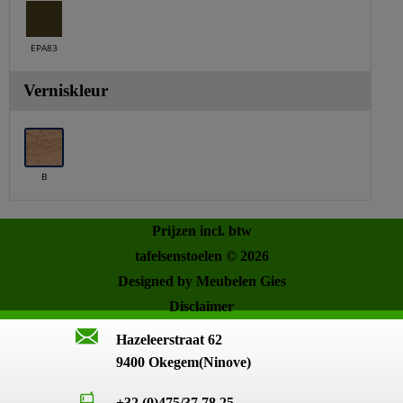
EPA83
Verniskleur
B
Prijzen incl. btw
tafelsenstoelen © 2026
Designed by Meubelen Gies
Disclaimer
Hazeleerstraat 62
9400 Okegem(Ninove)
+32 (0)475/37.78.25