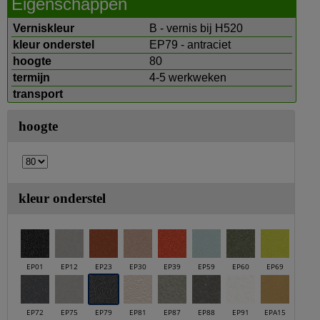
Eigenschappen
Verniskleur
B - vernis bij H520
kleur onderstel
EP79 - antraciet
hoogte
80
termijn
4-5 werkweken
transport
hoogte
kleur onderstel
EP01
EP12
EP23
EP30
EP39
EP59
EP60
EP69
EP72
EP75
EP79
EP81
EP87
EP88
EP91
EPA15