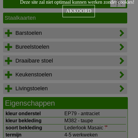
Deze site zal niet optimaal kunnen werken zonder cookies!
AKKOORD
Staalkaarten
Barstoelen
Bureelstoelen
Draaibare stoel
Keukenstoelen
Livingstoelen
Eigenschappen
kleur onderstel
EP79 - antraciet
kleur bekleding
M382 - taupe
soort bekleding
Lederlook Masaic
termijn
4-5 werkweken