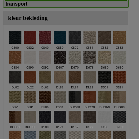
transport
kleur bekleding
C800
C832
C840
C850
C872
C881
C882
C883
C884
C890
C892
D607
D670
D678
D680
D690
DL02
DL22
DL62
DL82
DL87
DL92
DS01
DS21
DS61
DS81
DS86
DS91
DUO00
DUO20
DUO60
DUO80
DUO85
DUO90
K100
K171
K182
K183
K190
LN00