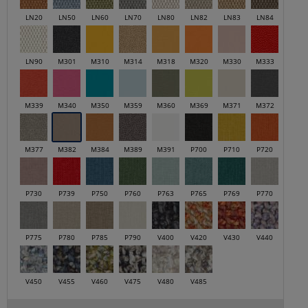
LN20
LN50
LN60
LN70
LN80
LN82
LN83
LN84
LN90
M301
M310
M314
M318
M320
M330
M333
M339
M340
M350
M359
M360
M369
M371
M372
M377
M382
M384
M389
M391
P700
P710
P720
P730
P739
P750
P760
P763
P765
P769
P770
P775
P780
P785
P790
V400
V420
V430
V440
V450
V455
V460
V475
V480
V485