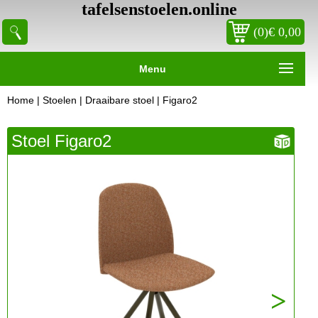
tafelsenstoelen.online
(0)€ 0,00
Menu
Home
|
Stoelen
|
Draaibare stoel
| Figaro2
Stoel Figaro2