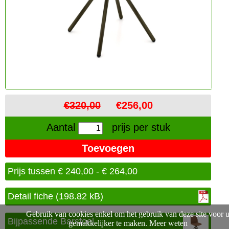
Next
€320,00
€256,00
Aantal
prijs per stuk
Prijs tussen € 240,00 - € 264,00
Detail fiche (198.82 kB)
Gebruik van cookies enkel om het gebruik van deze site voor 
Bijpassende Barstoel
gemakkelijker te maken.
Meer weten