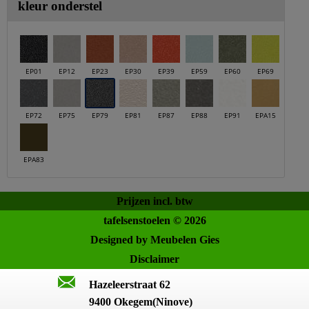
kleur onderstel
EP01
EP12
EP23
EP30
EP39
EP59
EP60
EP69
EP72
EP75
EP79
EP81
EP87
EP88
EP91
EPA15
EPA83
Prijzen incl. btw
tafelsenstoelen © 2026
Designed by Meubelen Gies
Disclaimer
Hazeleerstraat 62
9400 Okegem(Ninove)