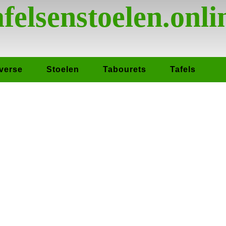
afelsenstoelen.onli
verse
Stoelen
Tabourets
Tafels