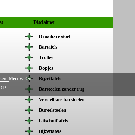
es
Disclaimer
Draaibare stoel
Bartafels
Trolley
Dopjes
aken.
Meer weten
Bijzettafels
RD
Barstoelen zonder rug
Verstelbare barstoelen
Bureelstoelen
Uitschuiftafels
Bijzettafels