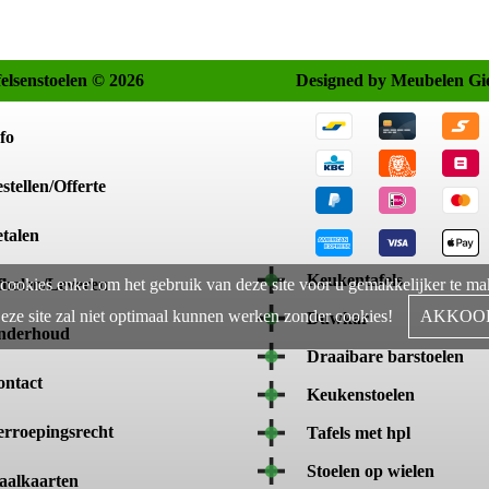
felsenstoelen © 2026
Designed by Meubelen Gi
fo
stellen/Offerte
talen
Keukentafels
cookies enkel om het gebruik van deze site voor u gemakkelijker te m
fhalen/Leveren
eze site zal niet optimaal kunnen werken zonder cookies!
AKKOO
Duwkar
nderhoud
Draaibare barstoelen
ontact
Keukenstoelen
rroepingsrecht
Tafels met hpl
Stoelen op wielen
aalkaarten