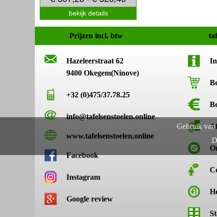
bekijk details
Prijzen incl. btw
ta
Hazeleerstraat 62
In
9400 Okegem(Ninove)
Be
+32 (0)475/37.78.25
Be
info@tafelsenstoelen.online
Gebruik van 
A
www.tafelsenstoelen.online
D
O
Facebook
C
Instagram
He
Google review
St