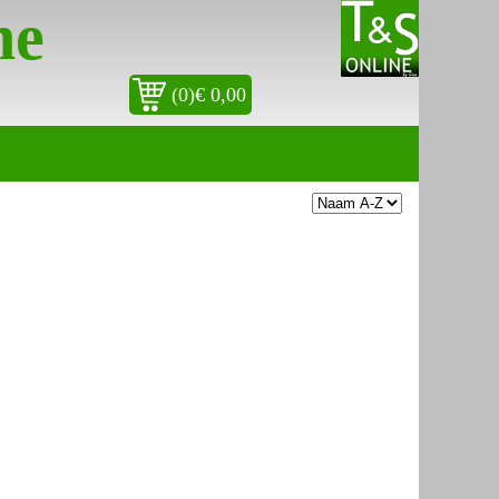
ne
(0)€ 0,00