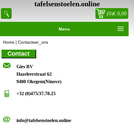
tafelsenstoelen.online
(0)€ 0,00
Menu
Home
|
Contacteer_ons
Contact
Gies BV
Hazeleerstraat 62
9400 Okegem(Ninove)
+32 (0)475/37.78.25
info@tafelsenstoelen.online