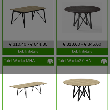
€ 310,40 - € 644,80
€ 313,60 - € 345,60
bekijk details
bekijk details
Tafel Wacko MHA
Tafel Wacko2.0 HA