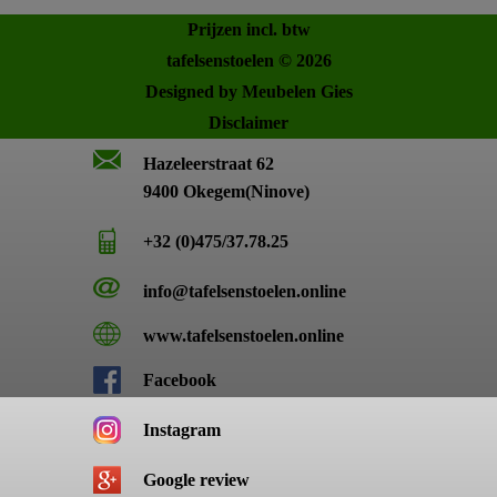
Prijzen incl. btw
tafelsenstoelen © 2026
Designed by Meubelen Gies
Disclaimer
Hazeleerstraat 62
9400 Okegem(Ninove)
+32 (0)475/37.78.25
info@tafelsenstoelen.online
www.tafelsenstoelen.online
Facebook
Instagram
Google review