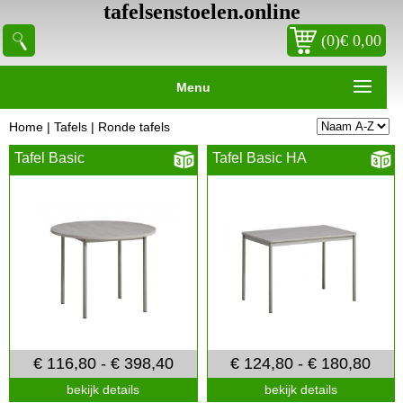
tafelsenstoelen.online
(0)€ 0,00
Menu
Home
|
Tafels
|
Ronde tafels
Tafel Basic
Tafel Basic HA
€ 116,80 - € 398,40
€ 124,80 - € 180,80
bekijk details
bekijk details