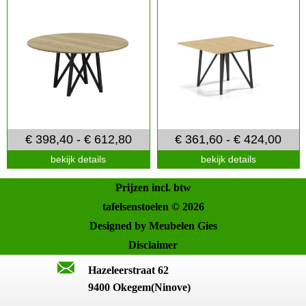
€ 398,40 - € 612,80
€ 361,60 - € 424,00
bekijk details
bekijk details
Prijzen incl. btw
tafelsenstoelen © 2026
Designed by Meubelen Gies
Disclaimer
Hazeleerstraat 62
9400 Okegem(Ninove)