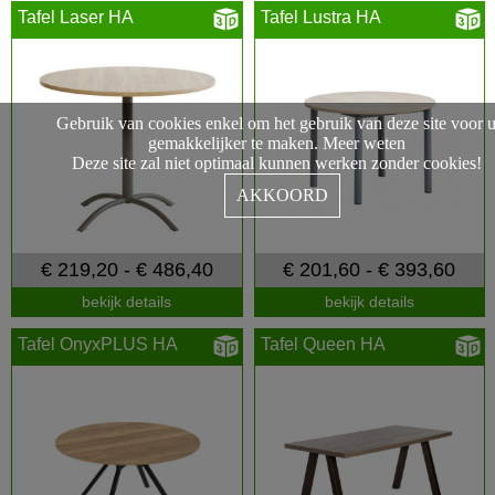
Tafel Laser HA
Tafel Lustra HA
Gebruik van cookies enkel om het gebruik van deze site voor 
gemakkelijker te maken.
Meer weten
Deze site zal niet optimaal kunnen werken zonder cookies!
AKKOORD
€ 219,20 - € 486,40
€ 201,60 - € 393,60
bekijk details
bekijk details
Tafel OnyxPLUS HA
Tafel Queen HA