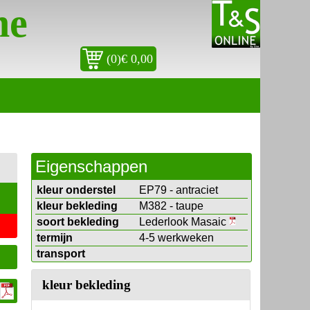
ne
(0)€ 0,00
Eigenschappen
kleur onderstel
EP79 - antraciet
kleur bekleding
M382 - taupe
soort bekleding
Lederlook Masaic
termijn
4-5 werkweken
transport
kleur bekleding