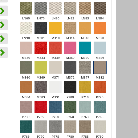
LN60
LN70
LN80
LN82
LN83
LN84
LN90
M301
M310
M314
M318
M320
M330
M333
M339
M340
M350
M359
M360
M369
M371
M372
M377
M382
M384
M389
M391
P700
P710
P720
P730
P739
P750
P760
P763
P765
P769
P770
P775
P780
P785
P790