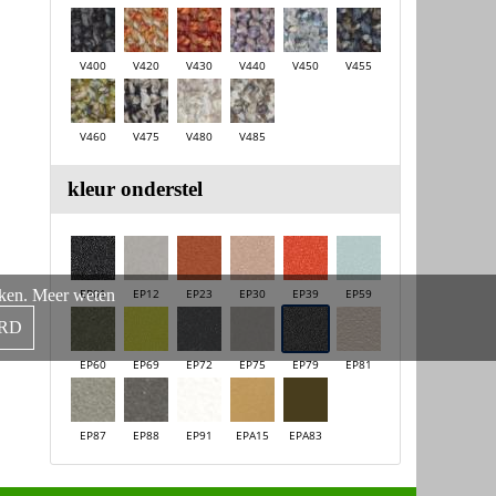
V400
V420
V430
V440
V450
V455
V460
V475
V480
V485
kleur onderstel
aken.
Meer weten
EP01
EP12
EP23
EP30
EP39
EP59
RD
EP60
EP69
EP72
EP75
EP79
EP81
EP87
EP88
EP91
EPA15
EPA83