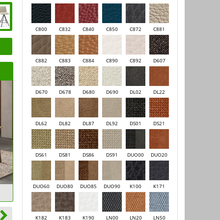
C800
C832
C840
C850
C872
C881
C882
C883
C884
C890
C892
D607
D670
D678
D680
D690
DL02
DL22
DL62
DL82
DL87
DL92
DS01
DS21
DS61
DS81
DS86
DS91
DUO00
DUO20
DUO60
DUO80
DUO85
DUO90
K100
K171
Tafel Victoria Stoel Pinot
K182
K183
K190
LN00
LN20
LN50