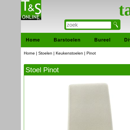
t
Home
Barstoelen
Bureel
Di
Home
|
Stoelen
|
Keukenstoelen
| Pinot
Stoel Pinot