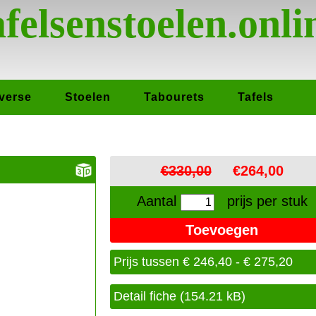
afelsenstoelen.onli
verse
Stoelen
Tabourets
Tafels
€330,00
€264,00
Aantal
prijs per stuk
Prijs tussen € 246,40 - € 275,20
Detail fiche (154.21 kB)