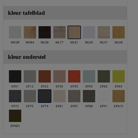
kleur tafelblad
MEGR
MH84
ML08
ML77
ML81
ML90
ML91
MLHE
kleur onderstel
EP01
EP12
EP23
EP30
EP39
EP59
EP60
EP69
EP72
EP75
EP79
EP81
EP87
EP88
EP91
EPA15
EPA83