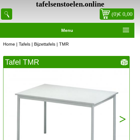
tafelsenstoelen.online
(0)€ 0,00
Menu
Home
|
Tafels
|
Bijzettafels
| TMR
Tafel TMR
Next