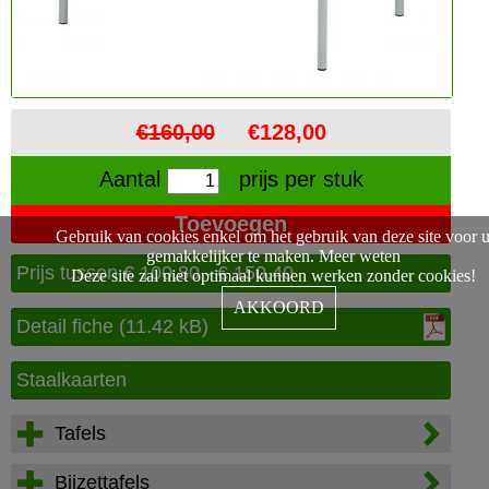
€160,00
€128,00
Aantal
prijs per stuk
Gebruik van cookies enkel om het gebruik van deze site voor 
gemakkelijker te maken.
Meer weten
Prijs tussen € 100,80 - € 150,40
Deze site zal niet optimaal kunnen werken zonder cookies!
AKKOORD
Detail fiche (11.42 kB)
Staalkaarten
Tafels
Bijzettafels